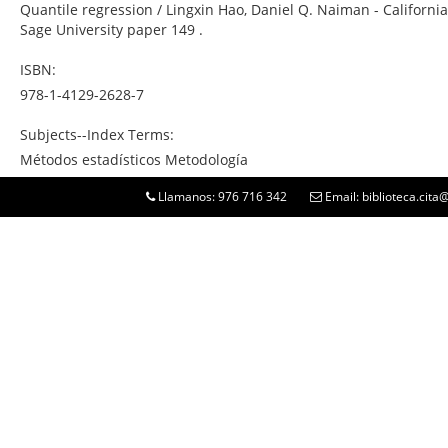
Quantile regression / Lingxin Hao, Daniel Q. Naiman - California:
Sage University paper 149 .
ISBN:
978-1-4129-2628-7
Subjects--Index Terms:
Métodos estadísticos Metodología
Llamanos: 976 716 342
Email: biblioteca.cit