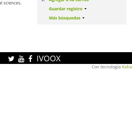
al sciences.
Guardar registro
Más búsquedas
IVOOX
Con tecnología
Koha