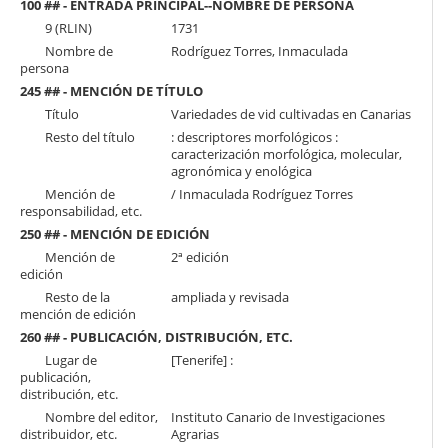
100 ## - ENTRADA PRINCIPAL--NOMBRE DE PERSONA
9 (RLIN)
1731
Nombre de
Rodríguez Torres, Inmaculada
persona
245 ## - MENCIÓN DE TÍTULO
Título
Variedades de vid cultivadas en Canarias
Resto del título
: descriptores morfológicos :
caracterización morfológica, molecular,
agronómica y enológica
Mención de
/ Inmaculada Rodríguez Torres
responsabilidad, etc.
250 ## - MENCIÓN DE EDICIÓN
Mención de
2ª edición
edición
Resto de la
ampliada y revisada
mención de edición
260 ## - PUBLICACIÓN, DISTRIBUCIÓN, ETC.
Lugar de
[Tenerife] :
publicación,
distribución, etc.
Nombre del editor,
Instituto Canario de Investigaciones
distribuidor, etc.
Agrarias