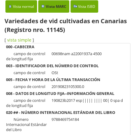
Vista normal
Vista MARC
Vista ISBD
Variedades de vid cultivadas en Canarias
(Registro nro. 11145)
[
vista simple
]
000 -CABECERA
campo de control
00698nam a22001937a 4500
de longitud fija
003 - IDENTIFICADOR DEL NÚMERO DE CONTROL
campo de control
OSt
005 - FECHA Y HORA DE LA ÚLTIMA TRANSACCIÓN
campo de control
20190823105300.0
008 - DATOS DE LONGITUD FIJA--INFORMACIÓN GENERAL
campo de control
190823b2017 esp||||| |||| 00| 0 spa d
de longitud fija
020 ## - NÚMERO INTERNACIONAL ESTÁNDAR DEL LIBRO
Número
9788469754184
Internacional Estándar
del Libro