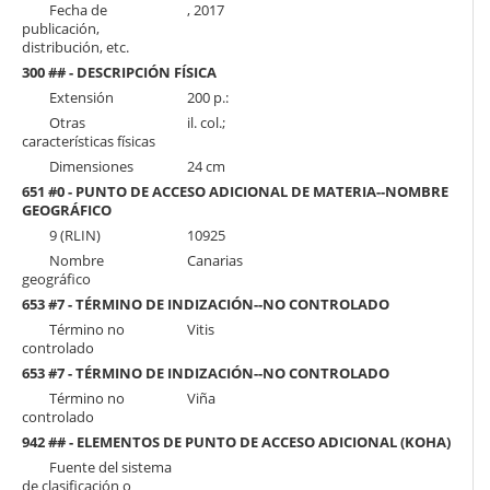
Fecha de
, 2017
publicación,
distribución, etc.
300 ## - DESCRIPCIÓN FÍSICA
Extensión
200 p.:
Otras
il. col.;
características físicas
Dimensiones
24 cm
651 #0 - PUNTO DE ACCESO ADICIONAL DE MATERIA--NOMBRE
GEOGRÁFICO
9 (RLIN)
10925
Nombre
Canarias
geográfico
653 #7 - TÉRMINO DE INDIZACIÓN--NO CONTROLADO
Término no
Vitis
controlado
653 #7 - TÉRMINO DE INDIZACIÓN--NO CONTROLADO
Término no
Viña
controlado
942 ## - ELEMENTOS DE PUNTO DE ACCESO ADICIONAL (KOHA)
Fuente del sistema
de clasificación o