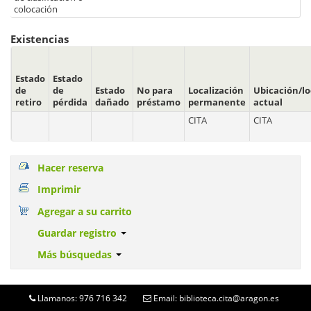
colocación
Existencias
Estado
Estado
de
de
Estado
No para
Localización
Ubicación/lo
retiro
pérdida
dañado
préstamo
permanente
actual
CITA
CITA
Hacer reserva
Imprimir
Agregar a su carrito
Guardar registro
Más búsquedas
Llamanos: 976 716 342
Email: biblioteca.cita@aragon.es