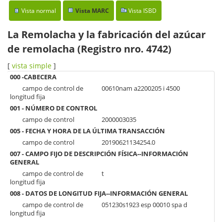
Vista normal
Vista MARC
Vista ISBD
La Remolacha y la fabricación del azúcar
de remolacha (Registro nro. 4742)
[
vista simple
]
000 -CABECERA
campo de control de
00610nam a2200205 i 4500
longitud fija
001 - NÚMERO DE CONTROL
campo de control
2000003035
005 - FECHA Y HORA DE LA ÚLTIMA TRANSACCIÓN
campo de control
20190621134254.0
007 - CAMPO FIJO DE DESCRIPCIÓN FÍSICA--INFORMACIÓN
GENERAL
campo de control de
t
longitud fija
008 - DATOS DE LONGITUD FIJA--INFORMACIÓN GENERAL
campo de control de
051230s1923 esp 00010 spa d
longitud fija