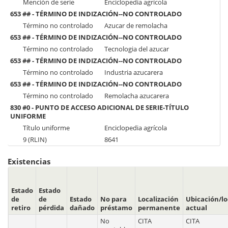
Mención de serie
Enciclopedia agrícola
653 ## - TÉRMINO DE INDIZACIÓN--NO CONTROLADO
Término no controlado
Azucar de remolacha
653 ## - TÉRMINO DE INDIZACIÓN--NO CONTROLADO
Término no controlado
Tecnologia del azucar
653 ## - TÉRMINO DE INDIZACIÓN--NO CONTROLADO
Término no controlado
Industria azucarera
653 ## - TÉRMINO DE INDIZACIÓN--NO CONTROLADO
Término no controlado
Remolacha azucarera
830 #0 - PUNTO DE ACCESO ADICIONAL DE SERIE-TÍTULO
UNIFORME
Título uniforme
Enciclopedia agrícola
9 (RLIN)
8641
Existencias
Estado
Estado
de
de
Estado
No para
Localización
Ubicación/lo
retiro
pérdida
dañado
préstamo
permanente
actual
No
CITA
CITA