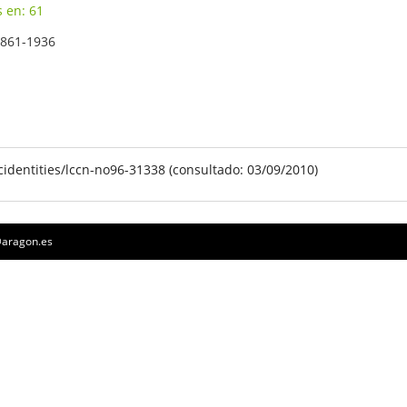
s en: 61
1861-1936
identities/lccn-no96-31338 (consultado: 03/09/2010)
a@aragon.es