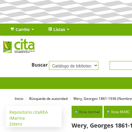
Carrito
Listas
Buscar
Inicio
›
Búsqueda de autoridad
›
Wery, Georges 1861-1936 (Nombre
Repositorio citaREA
Vista normal
Vista MARC
iMarina
Zotero
Wery, Georges 1861-