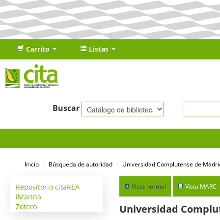
Carrito
Listas
Buscar
Inicio
›
Búsqueda de autoridad
›
Universidad Complutense de Madrid
Repositorio citaREA
Vista normal
Vista MARC
iMarina
Zotero
Universidad Complut