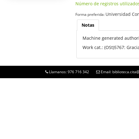
Número de registros utilizado
Universidad Co
Forma preferida:
Notas
Machine generated authori
Work cat.: (OSt)5767: Grac
Llamanos: 976 716 342
Email: biblioteca.cit