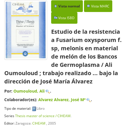
Vista normal
Vista MARC
Vista ISBD
Estudio de la resistencia
a Fusarium oxysporum f.
sp, melonis en material
de melón de los Bancos
de Germoplasma
/ Ali
Oumouloud ; trabajo realizado ... bajo la
dirección de José María Álvarez
Por:
Oumouloud, Ali
.
Colaborador(es):
Alvarez Alvarez, José Mª
.
Tipo de material:
Libro
Series
Thesis master of science / CIHEAM
.
Editor:
Zaragoza:
CIHEAM
, 2005