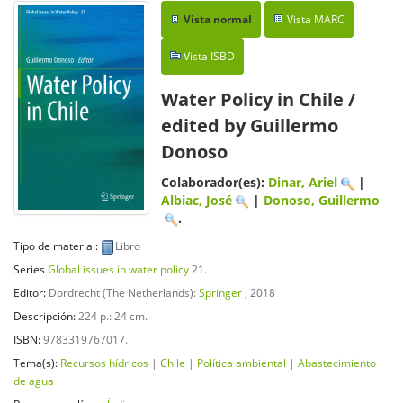
Vista normal
Vista MARC
Vista ISBD
Water Policy in Chile
/
edited by Guillermo
Donoso
Colaborador(es):
Dinar, Ariel
|
Albiac, José
|
Donoso, Guillermo
.
Tipo de material:
Libro
Series
Global issues in water policy
21.
Editor:
Dordrecht (The Netherlands):
Springer
, 2018
Descripción:
224 p.: 24 cm
.
ISBN:
9783319767017.
Tema(s):
Recursos hídricos
|
Chile
|
Política ambiental
|
Abastecimiento
de agua