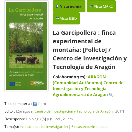
Vista normal
Vista MARC
Vista ISBD
La Garcipollera : finca
experimental de
montaña: [Folleto]
/
Centro de Investigación y
Tecnología de Aragón
Colaborador(es):
ARAGON
(Comunidad Autónoma) Centro de
Investigación y Tecnología
Agroalimentaria de Aragón
.
Tipo de material:
Libro
Editor:
[Zaragoza:
Centro de Investigación y Tecnología de Aragón
, 201?]
Descripción:
1 h.pleg. ([6] p.): il.col., 21 cm
.
Tema(s):
Instituciones de investigación
|
Fincas experimentales