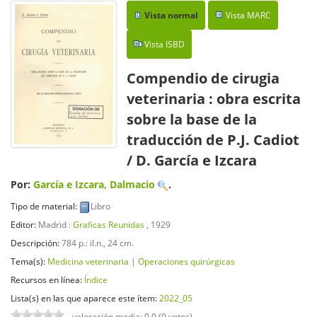
Vista normal
Vista MARC
Vista ISBD
Compendio de cirugia
veterinaria : obra escrita
sobre la base de la
traducción de P.J. Cadiot
/ D. García e Izcara
Por:
García e Izcara, Dalmacio
.
Tipo de material:
Libro
Editor:
Madrid
: Graficas Reunidas
, 1929
Descripción:
784 p.: il.n., 24 cm
.
Tema(s):
Medicina veterinaria
|
Operaciones quirúrgicas
Recursos en línea:
Índice
Lista(s) en las que aparece este ítem:
2022_05
valoración media: 0.0 (0 votos)