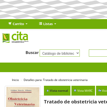
Carrito
Listas
Buscar
Inicio
›
Detalles para:
Tratado de obstetricia veterinaria
Vista normal
Vista MARC
Vis
Tratado de obstetricia vet