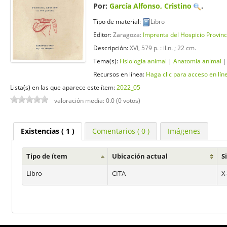
Por:
García Alfonso, Cristino
.
Tipo de material:
Libro
Editor:
Zaragoza:
Imprenta del Hospicio Provinc
Descripción:
XVI, 579 p. : il.n. ; 22 cm
.
Tema(s):
Fisiologia animal
|
Anatomia animal
Recursos en línea:
Haga clic para acceso en lín
Lista(s) en las que aparece este ítem:
2022_05
valoración media: 0.0 (0 votos)
Existencias
( 1 )
Comentarios ( 0 )
Imágenes
Tipo de ítem
Ubicación actual
S
Libro
CITA
X