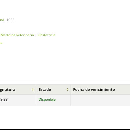
ial
, 1933
|
Medicina veterinaria
|
Obstetricia
ea
ignatura
Estado
Fecha de vencimiento
-8-33
Disponible