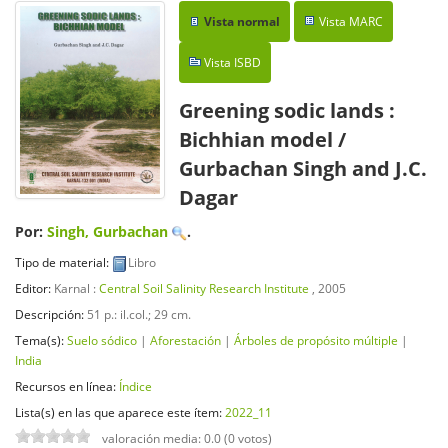
Vista normal
Vista MARC
Vista ISBD
Greening sodic lands :
Bichhian model
/
Gurbachan Singh and J.C.
Dagar
Por:
Singh, Gurbachan
.
Tipo de material:
Libro
Editor:
Karnal :
Central Soil Salinity Research Institute
, 2005
Descripción:
51 p.: il.col.; 29 cm
.
Tema(s):
Suelo sódico
|
Aforestación
|
Árboles de propósito múltiple
|
India
Recursos en línea:
Índice
Lista(s) en las que aparece este ítem:
2022_11
valoración media: 0.0 (0 votos)