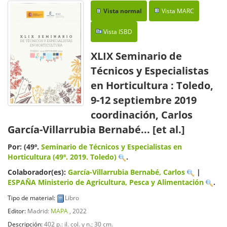
Vista normal
Vista MARC
Vista ISBD
XLIX Seminario de
Técnicos y Especialistas
en Horticultura : Toledo,
9-12 septiembre 2019
coordinación, Carlos
García-Villarrubia Bernabé... [et al.]
Por: (49º.
Seminario de Técnicos y Especialistas en
Horticultura
(49º. 2019. Toledo)
.
Colaborador(es):
García-Villarrubia Bernabé, Carlos
|
ESPAÑA Ministerio de Agricultura, Pesca y Alimentación
.
Tipo de material:
Libro
Editor:
Madrid:
MAPA
, 2022
Descripción:
402 p.: il. col. y n.; 30 cm
.