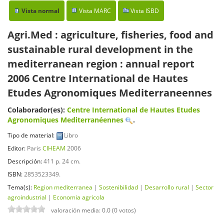
Vista normal
Vista MARC
Vista ISBD
Agri.Med : agriculture, fisheries, food and
sustainable rural development in the
mediterranean region : annual report
2006
Centre International de Hautes
Etudes Agronomiques Mediterraneennes
Colaborador(es):
Centre International de Hautes Etudes
Agronomiques Mediterranéennes
.
Tipo de material:
Libro
Editor:
Paris
CIHEAM
2006
Descripción:
411 p. 24 cm
.
ISBN:
2853523349.
Tema(s):
Region mediterranea
|
Sostenibilidad
|
Desarrollo rural
|
Sector
agroindustrial
|
Economia agricola
valoración media: 0.0 (0 votos)