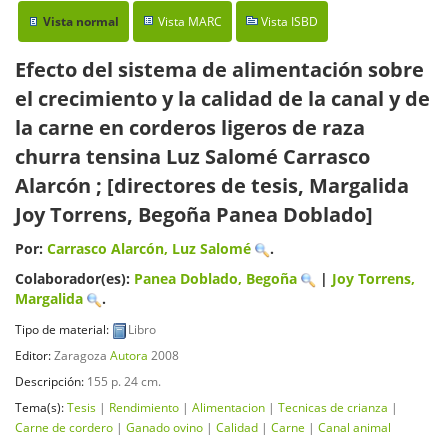
Vista normal
Vista MARC
Vista ISBD
Efecto del sistema de alimentación sobre
el crecimiento y la calidad de la canal y de
la carne en corderos ligeros de raza
churra tensina
Luz Salomé Carrasco
Alarcón ; [directores de tesis, Margalida
Joy Torrens, Begoña Panea Doblado]
Por:
Carrasco Alarcón, Luz Salomé
.
Colaborador(es):
Panea Doblado, Begoña
|
Joy Torrens,
Margalida
.
Tipo de material:
Libro
Editor:
Zaragoza
Autora
2008
Descripción:
155 p. 24 cm
.
Tema(s):
Tesis
|
Rendimiento
|
Alimentacion
|
Tecnicas de crianza
|
Carne de cordero
|
Ganado ovino
|
Calidad
|
Carne
|
Canal animal