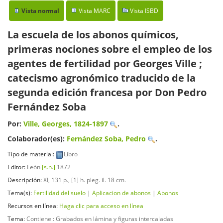
Vista normal
Vista MARC
Vista ISBD
La escuela de los abonos químicos,
primeras nociones sobre el empleo de los
agentes de fertilidad
por Georges Ville ;
catecismo agronómico traducido de la
segunda edición francesa por Don Pedro
Fernández Soba
Por:
Ville, Georges
, 1824-1897
.
Colaborador(es):
Fernández Soba, Pedro
.
Tipo de material:
Libro
Editor:
León
[s.n.]
1872
Descripción:
XI, 131 p., [1] h. pleg. il. 18 cm
.
Tema(s):
Fertilidad del suelo
|
Aplicacion de abonos
|
Abonos
Recursos en línea:
Haga clic para acceso en línea
Tema:
Contiene : Grabados en lámina y figuras intercaladas