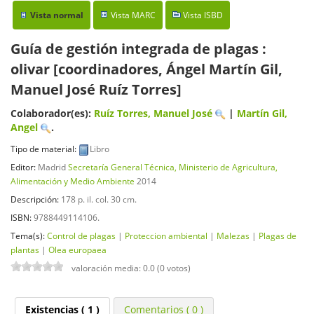
Vista normal
Vista MARC
Vista ISBD
Guía de gestión integrada de plagas :
olivar
[coordinadores, Ángel Martín Gil,
Manuel José Ruíz Torres]
Colaborador(es):
Ruíz Torres, Manuel José
|
Martín Gil,
Angel
.
Tipo de material:
Libro
Editor:
Madrid
Secretaría General Técnica, Ministerio de Agricultura,
Alimentación y Medio Ambiente
2014
Descripción:
178 p. il. col. 30 cm
.
ISBN:
9788449114106.
Tema(s):
Control de plagas
|
Proteccion ambiental
|
Malezas
|
Plagas de
plantas
|
Olea europaea
valoración media: 0.0 (0 votos)
Existencias
( 1 )
Comentarios ( 0 )