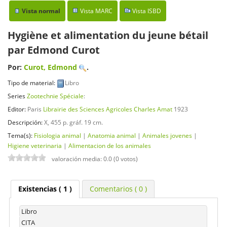
Vista normal
Vista MARC
Vista ISBD
Hygiène et alimentation du jeune bétail
par Edmond Curot
Por:
Curot, Edmond
.
Tipo de material:
Libro
Series
Zootechnie Spéciale
:
Editor:
Paris
Librairie des Sciences Agricoles Charles Amat
1923
Descripción:
X, 455 p. gráf. 19 cm
.
Tema(s):
Fisiologia animal
|
Anatomia animal
|
Animales jovenes
|
Higiene veterinaria
|
Alimentacion de los animales
valoración media: 0.0 (0 votos)
Existencias
( 1 )
Comentarios ( 0 )
Libro
CITA