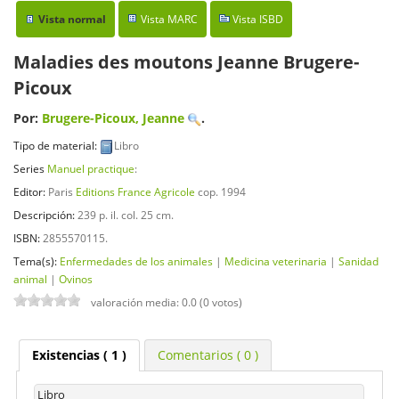
Vista normal
Vista MARC
Vista ISBD
Maladies des moutons
Jeanne Brugere-
Picoux
Por:
Brugere-Picoux, Jeanne
.
Tipo de material:
Libro
Series
Manuel practique
:
Editor:
Paris
Editions France Agricole
cop. 1994
Descripción:
239 p. il. col. 25 cm
.
ISBN:
2855570115.
Tema(s):
Enfermedades de los animales
|
Medicina veterinaria
|
Sanidad
animal
|
Ovinos
valoración media: 0.0 (0 votos)
Existencias
( 1 )
Comentarios ( 0 )
Libro