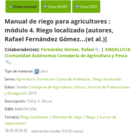
Vista normal
Vista MARC
Vista ISBD
Manual de riego para agricultores :
módulo 4. Riego localizado
[autores,
Rafael Fernández Gómez...(et al.)]
Colaborador(es):
Fernández Gómez, Rafael
|
ANDALUCIA
(Comunidad Autónoma) Consejería de Agricultura y Pesca
.
Tipo de material:
Libro
Series
Agricultura. Formación / Junta de Andalucía
: ;
Riego localizado
:
Editor:
Sevilla
Consejería de Agricultura y Pesca, Servicio de Publicaciones
y Divulgación
2010
Descripción:
154 p. il. 30 cm
.
ISBN:
8484741354.
Tema(s):
Riego localizado
|
Metodos de riego
|
Riego
|
Cursos de
capacitacion
valoración media: 0.0 (0 votos)