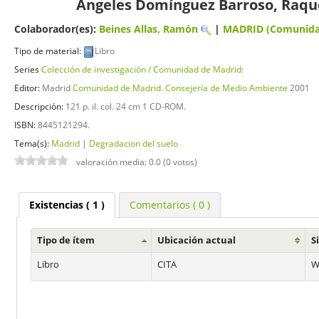
Angeles Domínguez Barroso, Raque
Colaborador(es):
Beines Allas, Ramón
|
MADRID (Comunidad
Tipo de material:
Libro
Series
Colección de investigación / Comunidad de Madrid
:
Editor:
Madrid
Comunidad de Madrid. Consejería de Medio Ambiente
2001
Descripción:
121 p. il. col. 24 cm 1 CD-ROM
.
ISBN:
8445121294.
Tema(s):
Madrid
|
Degradacion del suelo
valoración media: 0.0 (0 votos)
Existencias
( 1 )
Comentarios ( 0 )
Tipo de ítem
Ubicación actual
S
Libro
CITA
W