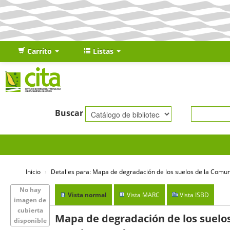
Carrito
Listas
Buscar
Inicio
›
Detalles para:
Mapa de degradación de los suelos de la Comu
No hay
Vista normal
Vista MARC
Vista ISBD
imagen de
cubierta
Mapa de degradación de los suel
disponible