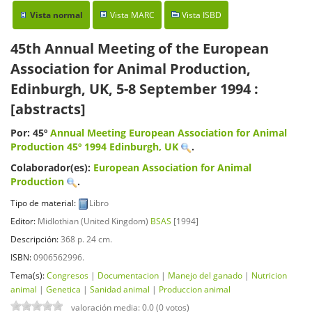
Vista normal
Vista MARC
Vista ISBD
45th Annual Meeting of the European
Association for Animal Production,
Edinburgh, UK, 5-8 September 1994 :
[abstracts]
Por: 45º
Annual Meeting European Association for Animal
Production
45º 1994 Edinburgh, UK
.
Colaborador(es):
European Association for Animal
Production
.
Tipo de material:
Libro
Editor:
Midlothian (United Kingdom)
BSAS
[1994]
Descripción:
368 p. 24 cm
.
ISBN:
0906562996.
Tema(s):
Congresos
|
Documentacion
|
Manejo del ganado
|
Nutricion
animal
|
Genetica
|
Sanidad animal
|
Produccion animal
valoración media: 0.0 (0 votos)