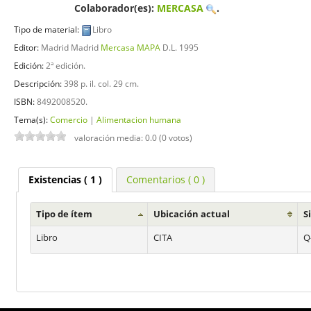
Colaborador(es):
MERCASA
.
Tipo de material:
Libro
Editor:
Madrid Madrid
Mercasa MAPA
D.L. 1995
Edición:
2ª edición
.
Descripción:
398 p. il. col. 29 cm
.
ISBN:
8492008520.
Tema(s):
Comercio
|
Alimentacion humana
valoración media: 0.0 (0 votos)
Existencias
( 1 )
Comentarios ( 0 )
Tipo de ítem
Ubicación actual
S
Libro
CITA
Q