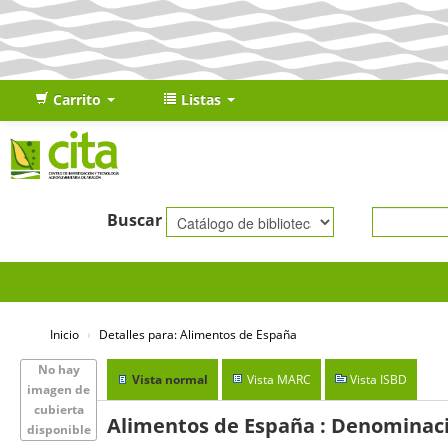
Carrito
Listas
Buscar
Inicio
›
Detalles para:
Alimentos de España
No hay
Vista normal
Vista MARC
Vista ISBD
imagen de
cubierta
Alimentos de España : Denominaci
disponible