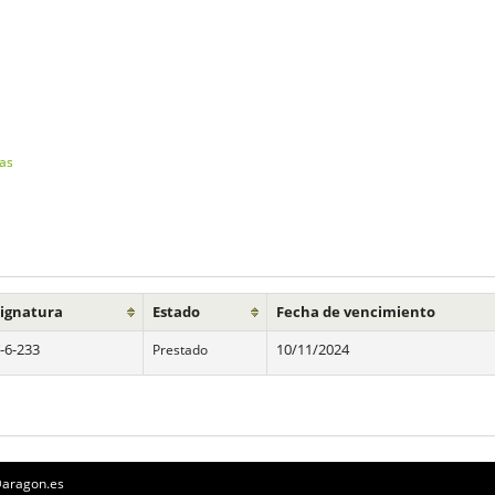
tas
Signatura
Estado
Fecha de vencimiento
-6-233
Prestado
10/11/2024
a@aragon.es