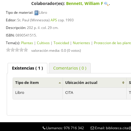
Colaborador(es):
Bennett, William F
.
Tipo de material:
Libro
Editor:
St. Paul (Minnesota)
APS
cop. 1993
Descripción:
202 p. il. col. 29 cm
.
ISBN:
0890541515.
Tema(s):
Plantas
|
Cultivos
|
Toxicidad
|
Nutrientes
|
Proteccion de las plan
valoración media: 0.0 (0 votos)
Existencias
( 1 )
Comentarios ( 0 )
Tipo de ítem
Ubicación actual
Libro
CITA
T
Llamanos: 976 716 342
Email: biblioteca.cit