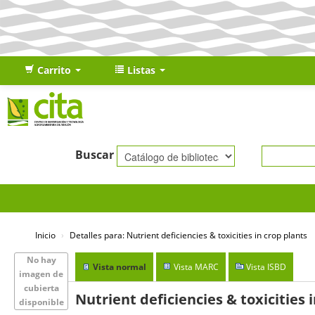
Carrito
Listas
Buscar
Inicio
›
Detalles para:
Nutrient deficiencies & toxicities in crop plants
No hay
Vista normal
Vista MARC
Vista ISBD
imagen de
cubierta
Nutrient deficiencies & toxicities 
disponible