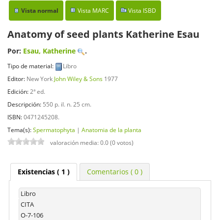
Vista normal
Vista MARC
Vista ISBD
Anatomy of seed plants
Katherine Esau
Por:
Esau, Katherine
.
Tipo de material:
Libro
Editor:
New York
John Wiley & Sons
1977
Edición:
2ª ed
.
Descripción:
550 p. il. n. 25 cm
.
ISBN:
0471245208.
Tema(s):
Spermatophyta
|
Anatomia de la planta
valoración media: 0.0 (0 votos)
Existencias
( 1 )
Comentarios ( 0 )
Libro
CITA
O-7-106