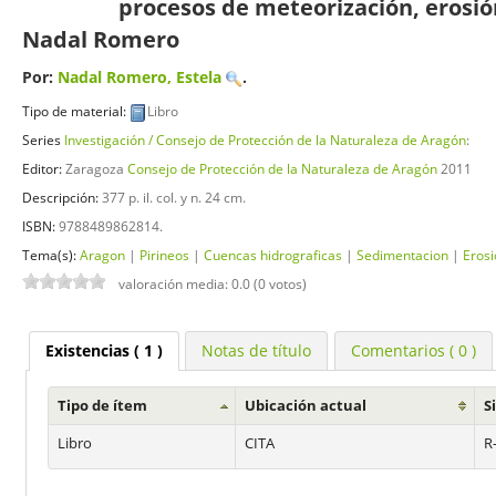
procesos de meteorización, erosió
Nadal Romero
Por:
Nadal Romero, Estela
.
Tipo de material:
Libro
Series
Investigación / Consejo de Protección de la Naturaleza de Aragón
:
Editor:
Zaragoza
Consejo de Protección de la Naturaleza de Aragón
2011
Descripción:
377 p. il. col. y n. 24 cm
.
ISBN:
9788489862814.
Tema(s):
Aragon
|
Pirineos
|
Cuencas hidrograficas
|
Sedimentacion
|
Erosi
valoración media: 0.0 (0 votos)
Existencias
( 1 )
Notas de título
Comentarios ( 0 )
Tipo de ítem
Ubicación actual
S
Libro
CITA
R