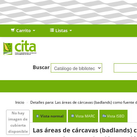
Carrito
Listas
Buscar
Inicio
›
Detalles para:
Las áreas de cárcavas (badlands) como fuente
No hay
Vista normal
Vista MARC
Vista ISBD
imagen de
cubierta
Las áreas de cárcavas (badlands)
disponible