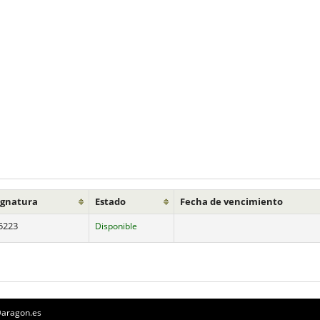
ignatura
Estado
Fecha de vencimiento
5223
Disponible
a@aragon.es