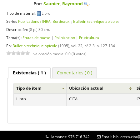
Por:
Saunier, Raymond
.
Tipo de material:
Libro
Series
Publications / INRA, Bordeaux
: ;
Bulletin technique apicole
:
Descripción:
[8 p.] 30 cm
.
Tema(s):
Frutas de hueso
|
Polinizacion
|
Fruticultura
En:
Bulletin technique apicole
(1995), vol. 22, nº 2-3, p. 127-134
valoración media: 0.0 (0 votos)
Existencias
( 1 )
Comentarios ( 0 )
Tipo de ítem
Ubicación actual
S
Libro
CITA
C
Llamanos: 976 716 342
Email: biblioteca.cit