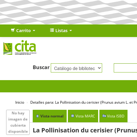
Carrito
Listas
Buscar
Inicio
›
Detalles para:
La Pollinisation du cerisier (Prunus avium L. et P
No hay
Vista normal
Vista MARC
Vista ISBD
imagen de
cubierta
La Pollinisation du cerisier (Prunu
disponible