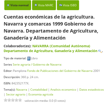
Vista normal
Vista MARC
Vista ISBD
Cuentas económicas de la agricultura.
Navarra y comarcas 1999
Gobierno de
Navarra. Departamento de Agricultura,
Ganadería y Alimentación
Colaborador(es):
NAVARRA (Comunidad Autónoma)
Departamento de Agricultura, Ganadería y Alimentación
.
Tipo de material:
Libro
Series
Serie agraria / Gobierno de Navarra
:
Editor:
Pamplona
Fondo de Publicaciones del Gobierno de Navarra
2001
Descripción:
360 p. 24 cm
.
ISBN:
842352177X.
Tema(s):
Navarra
|
Contabilidad
|
Analisis economico
|
Datos estadisticos
|
Sector agrario
|
Economia agricola
valoración media: 0.0 (0 votos)