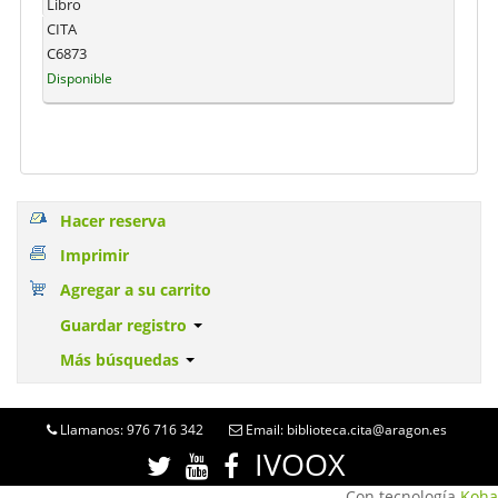
Libro
CITA
C6873
Disponible
Hacer reserva
Imprimir
Agregar a su carrito
Guardar registro
Más búsquedas
Llamanos: 976 716 342
Email: biblioteca.cita@aragon.es
IVOOX
Con tecnología
Koha