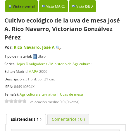
Vista normal
Vista MARC
Vista ISBD
Cultivo ecológico de la uva de mesa
José
A. Rico Navarro, Victoriano Gonzálvez
Pérez
Por:
Rico Navarro, José A
.
Tipo de material:
Libro
Series
Hojas Divulgadoras / Ministerio de Agricultura
:
Editor:
Madrid
MAPA
2006
Descripción:
31 p. il. col. 21 cm
.
ISBN:
844910694X.
Tema(s):
Agricultura alternativa
|
Uvas de mesa
valoración media: 0.0 (0 votos)
Existencias
( 1 )
Comentarios ( 0 )