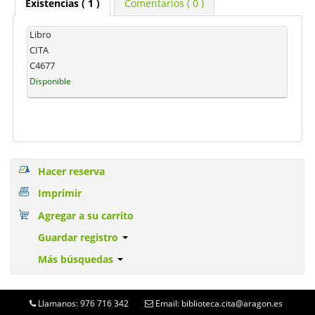
Existencias
( 1 )
Comentarios ( 0 )
Libro
CITA
C4677
Disponible
Hacer reserva
Imprimir
Agregar a su carrito
Guardar registro
Más búsquedas
Llamanos: 976 716 342
Email: biblioteca.cita@aragon.es