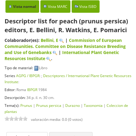
Vista normal
Vista MARC
Vista ISBD
Descriptor list for peach (prunus persica)
editors, E. Bellini, R. Watkins, E. Pomarici
Colaborador(es):
Bellini, E
|
Commission of European
Communities. Committee on Disease Resistance Breeding
and Use of Genebanks
|
International Plant Genetic
Resources Institute
.
Tipo de material:
Libro
Series
AGPG / IBPGR
: ;
Descriptores / International Plant Genetic Resources
Institute
:
Editor:
Roma
IBPGR
1984
Descripción:
34 p. il. n. 30 cm
.
Tema(s):
Prunus
|
Prunus persica
|
Durazno
|
Taxonomia
|
Coleccion de
plantas
valoración media: 0.0 (0 votos)