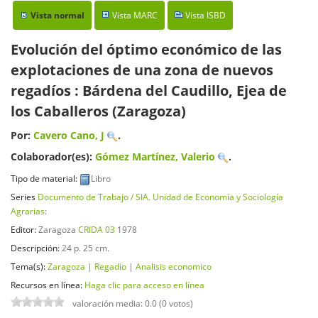
Vista normal
Vista MARC
Vista ISBD
Evolución del óptimo económico de las
explotaciones de una zona de nuevos
regadíos : Bárdena del Caudillo, Ejea de
los Caballeros (Zaragoza)
Por:
Cavero Cano, J
.
Colaborador(es):
Gómez Martínez, Valerio
.
Tipo de material:
Libro
Series
Documento de Trabajo / SIA. Unidad de Economía y Sociología
Agrarias
:
Editor:
Zaragoza
CRIDA 03
1978
Descripción:
24 p. 25 cm
.
Tema(s):
Zaragoza
|
Regadio
|
Analisis economico
Recursos en línea:
Haga clic para acceso en línea
valoración media: 0.0 (0 votos)