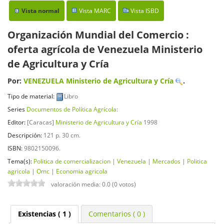
Vista normal
Vista MARC
Vista ISBD
Organización Mundial del Comercio :
oferta agrícola de Venezuela
Ministerio
de Agricultura y Cría
Por:
VENEZUELA Ministerio de Agricultura y Cría
.
Tipo de material:
Libro
Series
Documentos de Política Agrícola
:
Editor:
[Caracas]
Ministerio de Agricultura y Cría
1998
Descripción:
121 p. 30 cm
.
ISBN:
9802150096.
Tema(s):
Politica de comercializacion
|
Venezuela
|
Mercados
|
Politica
agricola
|
Omc
|
Economia agricola
valoración media: 0.0 (0 votos)
Existencias
( 1 )
Comentarios ( 0 )