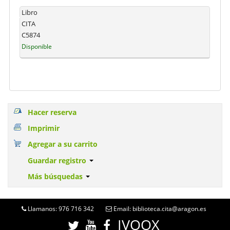
Libro
CITA
C5874
Disponible
Hacer reserva
Imprimir
Agregar a su carrito
Guardar registro
Más búsquedas
Llamanos: 976 716 342
Email: biblioteca.cita@aragon.es
IVOOX