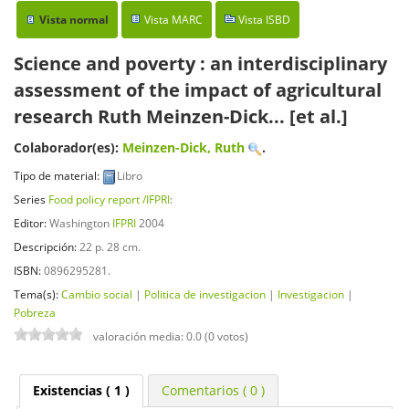
Vista normal
Vista MARC
Vista ISBD
Science and poverty : an interdisciplinary
assessment of the impact of agricultural
research
Ruth Meinzen-Dick... [et al.]
Colaborador(es):
Meinzen-Dick, Ruth
.
Tipo de material:
Libro
Series
Food policy report /IFPRI
:
Editor:
Washington
IFPRI
2004
Descripción:
22 p. 28 cm
.
ISBN:
0896295281.
Tema(s):
Cambio social
|
Politica de investigacion
|
Investigacion
|
Pobreza
valoración media: 0.0 (0 votos)
Existencias
( 1 )
Comentarios ( 0 )