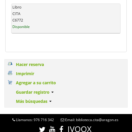
Libro
CITA
C6772
Disponible
Hacer reserva
Imprimir
Agregar a su carrito
Guardar registro
Más búsquedas
Llamanos: 976 716 342
Email: biblioteca.cita@aragon.es
IVOOX