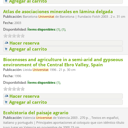
Agregar al carrito
Atlas de asociaciones minerales en lámina delgada
Publicación:
Barcelona
Universitat
de Barcelona | Fundacio Folch 2003 . 2 v. 31 cm
Fecha:
2003
Disponibilidad:
Ítems disponibles:
(1),
(1),
Hacer reserva
Agregar al carrito
Biocenoses and agriculture in a semi-arid and gypseous
environment of the Central Ebro Valley, Spain
Publicación:
Lleida
Universitat
1996 . 21 p. 30 cm
Fecha:
1996
Disponibilidad:
Ítems disponibles:
(1),
Hacer reserva
Agregar al carrito
Ecohistoria del paisaje agrario
Publicación:
Valencia
Universitat
de Valencia 2003 . 270 p. , Textos en español,
italiano y portugués | Principales aportaciones al coloquio que con idéntico título
tuvo lugar en Valencia en noviembre de 2000 23 cm