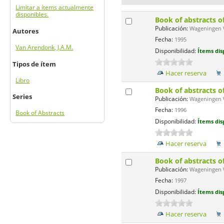
Limitar a ítems actualmente
disponibles.
Book of abstracts o
Publicación:
Wageningen W
Autores
Fecha:
1995
Van Arendonk, J.A.M.
Disponibilidad:
Ítems dis
Tipos de ítem
Hacer reserva
Libro
Book of abstracts o
Series
Publicación:
Wageningen W
Fecha:
1996
Book of Abstracts
Disponibilidad:
Ítems dis
Hacer reserva
Book of abstracts o
Publicación:
Wageningen W
Fecha:
1997
Disponibilidad:
Ítems dis
Hacer reserva