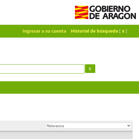
Ingresar a su cuenta
Historial de búsqueda
[
x
]
Ir