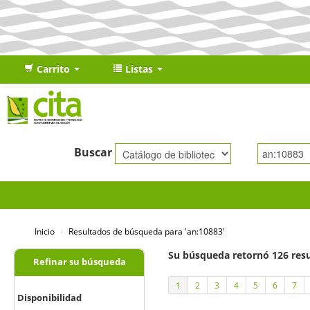
Carrito
Listas
Buscar
Inicio
›
Resultados de búsqueda para 'an:10883'
Su búsqueda retornó 126 resu
Refinar su búsqueda
1
2
3
4
5
6
7
Disponibilidad