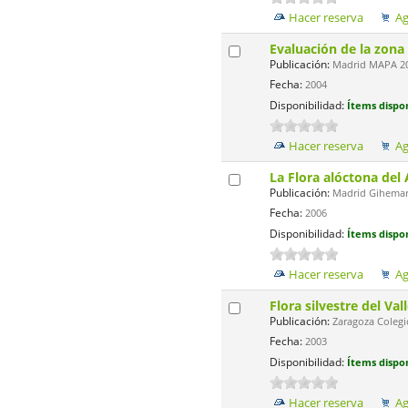
Hacer reserva
Ag
Evaluación de la zona
Publicación:
Madrid MAPA 200
Fecha:
2004
Disponibilidad:
Ítems dispon
Hacer reserva
Ag
La Flora alóctona del
Publicación:
Madrid Gihemar 
Fecha:
2006
Disponibilidad:
Ítems dispon
Hacer reserva
Ag
Flora silvestre del Val
Publicación:
Zaragoza Colegio
Fecha:
2003
Disponibilidad:
Ítems dispon
Hacer reserva
Ag