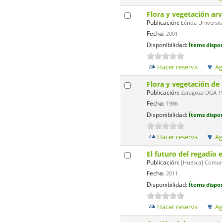
Flora y vegetación ar
Publicación:
Lérida Universit
Fecha:
2001
Disponibilidad:
Ítems dispon
Hacer reserva
Ag
Flora y vegetación de
Publicación:
Zaragoza DGA 19
Fecha:
1986
Disponibilidad:
Ítems dispon
Hacer reserva
Ag
El futuro del regadío 
Publicación:
[Huesca] Comuni
Fecha:
2011
Disponibilidad:
Ítems dispon
Hacer reserva
Ag