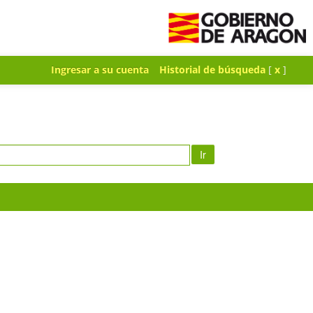
Ingresar a su cuenta
Historial de búsqueda
[
x
]
Ir