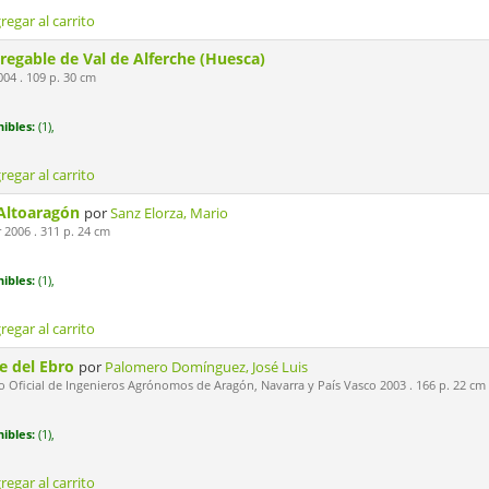
regar al carrito
 regable de Val de Alferche (Huesca)
4 . 109 p. 30 cm
ibles:
(1),
regar al carrito
 Altoaragón
por
Sanz Elorza, Mario
2006 . 311 p. 24 cm
ibles:
(1),
regar al carrito
le del Ebro
por
Palomero Domínguez, José Luis
 Oficial de Ingenieros Agrónomos de Aragón, Navarra y País Vasco 2003 . 166 p. 22 cm
ibles:
(1),
regar al carrito