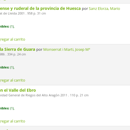
vense y ruderal de la provincia de Huesca
por
Sanz Elorza, Mario
at de Lleida 2001 . 958 p. 31 cm
ibles:
(1),
regar al carrito
 la Sierra de Guara
por
Monserrat i Marti, Josep Mª
86 . 334 p. 24 cm
ibles:
(1),
regar al carrito
en el Valle del Ebro
dad General de Riegos del Alto Aragón 2011 . 110 p. 21 cm
ibles:
(1),
regar al carrito