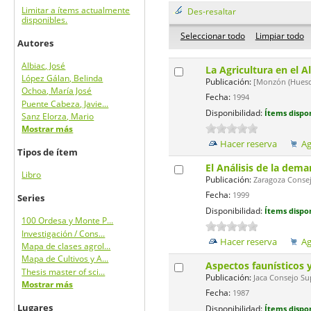
Limitar a ítems actualmente
Des-resaltar
disponibles.
Seleccionar todo
Limpiar todo
Autores
Albiac, José
La Agricultura en el 
López Gálan, Belinda
Publicación:
[Monzón (Huesca
Ochoa, María José
Fecha:
1994
Puente Cabeza, Javie...
Disponibilidad:
Ítems dispon
Sanz Elorza, Mario
Mostrar más
Hacer reserva
Ag
Tipos de ítem
El Análisis de la dem
Libro
Publicación:
Zaragoza Consejo
Fecha:
1999
Series
Disponibilidad:
Ítems dispon
100 Ordesa y Monte P...
Investigación / Cons...
Hacer reserva
Ag
Mapa de clases agrol...
Mapa de Cultivos y A...
Aspectos faunísticos 
Thesis master of sci...
Publicación:
Jaca Consejo Sup
Mostrar más
Fecha:
1987
Lugares
Disponibilidad:
Ítems dispon