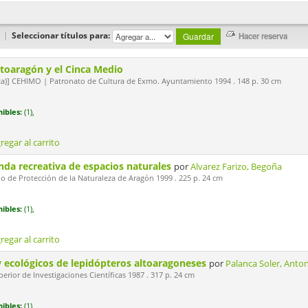
|
Seleccionar títulos para:
Altoaragón y el Cinca Medio
)] CEHIMO | Patronato de Cultura de Exmo. Ayuntamiento 1994 . 148 p. 30 cm
ibles:
(1),
regar al carrito
anda recreativa de espacios naturales
por
Alvarez Farizo, Begoña
 de Protección de la Naturaleza de Aragón 1999 . 225 p. 24 cm
ibles:
(1),
regar al carrito
y ecológicos de lepidópteros altoaragoneses
por
Palanca Soler, Anto
erior de Investigaciones Científicas 1987 . 317 p. 24 cm
ibles:
(1),