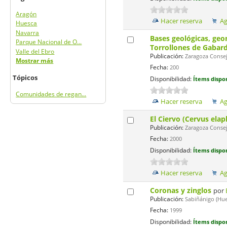
Aragón
Hacer reserva
Ag
Huesca
Navarra
Bases geológicas, geo
Parque Nacional de O...
Torrollones de Gabar
Valle del Ebro
Publicación:
Zaragoza Consejo
Mostrar más
Fecha:
200
Tópicos
Disponibilidad:
Ítems dispon
Comunidades de regan...
Hacer reserva
Ag
El Ciervo (Cervus elap
Publicación:
Zaragoza Consejo
Fecha:
2000
Disponibilidad:
Ítems dispon
Hacer reserva
Ag
Coronas y zinglos
por
Publicación:
Sabiñánigo (Hue
Fecha:
1999
Disponibilidad:
Ítems dispon