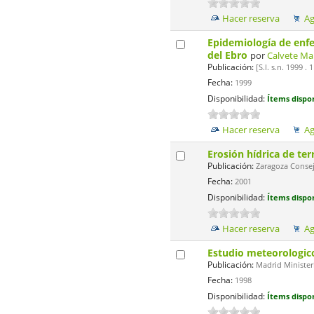
Hacer reserva
Ag
Epidemiología de enfe
del Ebro
por
Calvete Mar
Publicación:
[S.l. s.n. 1999 
Fecha:
1999
Disponibilidad:
Ítems dispon
Hacer reserva
Ag
Erosión hídrica de ter
Publicación:
Zaragoza Consejo
Fecha:
2001
Disponibilidad:
Ítems dispon
Hacer reserva
Ag
Estudio meteorologico
Publicación:
Madrid Minister
Fecha:
1998
Disponibilidad:
Ítems dispon