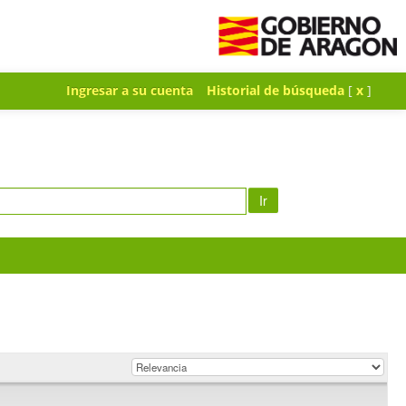
Ingresar a su cuenta
Historial de búsqueda
[
x
]
Ir