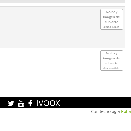
No hay
imagen de
cubierta
disponible
No hay
imagen de
cubierta
disponible
IVOOX
Con tecnología
Koha