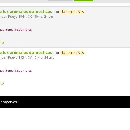
e los animales domésticos
por
Hansson,
Nils
Juan Pueyo 1944 . XXI, 504 p. 24 cm.
ay ítems disponibles:
ito
e los animales domésticos
por
Hansson,
Nils
Juan Pueyo 1934 . XVI, 314 p. 24 cm.
ay ítems disponibles:
ito
a@aragon.es