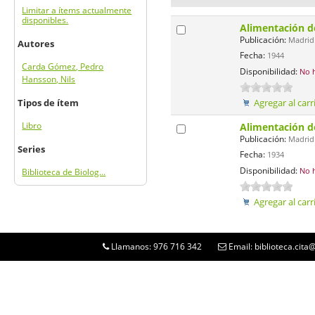
Limitar a ítems actualmente
disponibles.
Alimentación d
Publicación:
Madrid 
Autores
Fecha:
1944
Carda Gómez, Pedro
Disponibilidad:
No h
Hansson, Nils
Tipos de ítem
Agregar al carr
Libro
Alimentación d
Publicación:
Madrid 
Series
Fecha:
1934
Disponibilidad:
No h
Biblioteca de Biolog...
Agregar al carr
Llamanos: 976 716 342
Email: biblioteca.cit