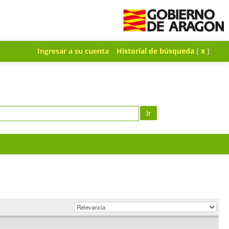
Ingresar a su cuenta
Historial de búsqueda
[
x
]
Ir