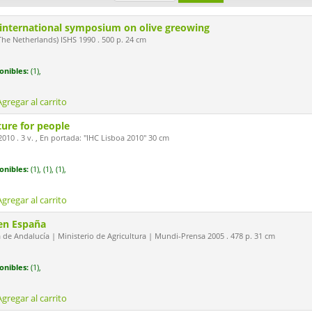
I international symposium on olive greowing
e Netherlands) ISHS 1990 . 500 p. 24 cm
onibles:
(1),
Agregar al carrito
ture for people
010 . 3 v. , En portada: "IHC Lisboa 2010" 30 cm
onibles:
(1),
(1),
(1),
Agregar al carrito
 en España
 de Andalucía | Ministerio de Agricultura | Mundi-Prensa 2005 . 478 p. 31 cm
onibles:
(1),
Agregar al carrito