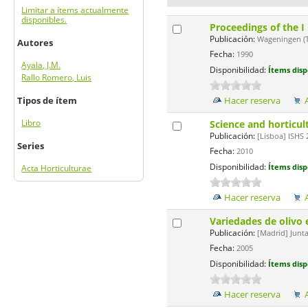
Limitar a ítems actualmente
disponibles.
Proceedings of the 
Publicación:
Wageningen (Th
Autores
Fecha:
1990
Ayala, J.M.
Disponibilidad:
Ítems disp
Rallo Romero, Luis
Tipos de ítem
Hacer reserva
Libro
Science and horticul
Publicación:
[Lisboa] ISHS 2
Series
Fecha:
2010
Disponibilidad:
Ítems disp
Acta Horticulturae
Hacer reserva
Variedades de olivo
Publicación:
[Madrid] Junta
Fecha:
2005
Disponibilidad:
Ítems disp
Hacer reserva