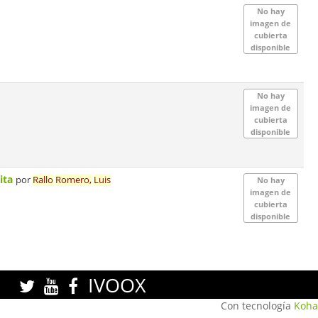
No hay
imagen de
cubierta
disponible
No hay
imagen de
cubierta
disponible
pita
por
Rallo
Romero,
Luis
No hay
imagen de
cubierta
disponible
IVOOX
Con tecnología
Koha