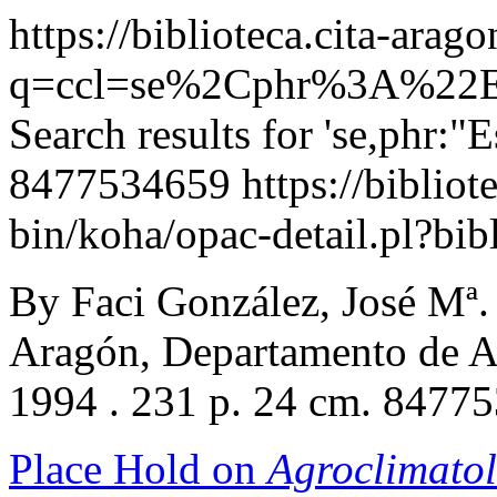
https://biblioteca.cita-arag
q=ccl=se%2Cphr%3A%22Es
Search results for 'se,phr:"E
8477534659
https://bibliot
bin/koha/opac-detail.pl?b
By Faci González, José Mª.
Aragón, Departamento de A
1994 . 231 p. 24 cm. 8477
Place Hold on
Agroclimatol