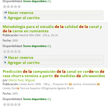
Disponibilidad:
Ítems disponibles:
(1),
Hacer reserva
Agregar al carrito
Metodología para el estudio
de
la
calidad
de
la
canal y
de
la
carne en rumiantes
Publicación:
Madrid INIA 2000 . 255 p. 24 cm
Fecha:
2000
Disponibilidad:
Ítems disponibles:
(1),
Hacer reserva
Agregar al carrito
Predicción
de
la
composición
de
la
canal en cor
de
ros
de
raza churra tensina a partir
de
medidas
de
ultrasonidos
por
Oloriz Ruiz, Miguel
Publicación:
Lleida Autor 2005 . 108 p. , Proyecto fin
de
carrera, Universitat
de
Lleida, Esco
la
Tecnica Superior d'Enginyeria Agraria 30 cm
Fecha:
2005
Disponibilidad:
Ítems disponibles:
(1),