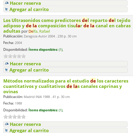
Hacer reserva
Agregar al carrito
Los Ultrasonidos como predictores
de
l reparto
de
l tejido
adiposo y
de
la
composición tisu
la
r
de
la
canal en cabras
adultas
por
De
lfa, Rafael
Publicación:
Zaragoza Autor 2004 . 230 p. 30 cm
Fecha:
2004
Disponibilidad:
Ítems disponibles:
(1),
Hacer reserva
Agregar al carrito
Métodos normalizados para el estudio
de
los caracteres
cuantitativos y cualitativos
de
la
s canales caprinas y
ovinas
Publicación:
Madrid INIA 1988 . 41 p. 30 cm
Fecha:
1988
Disponibilidad:
Ítems disponibles:
(1),
Hacer reserva
Agregar al carrito