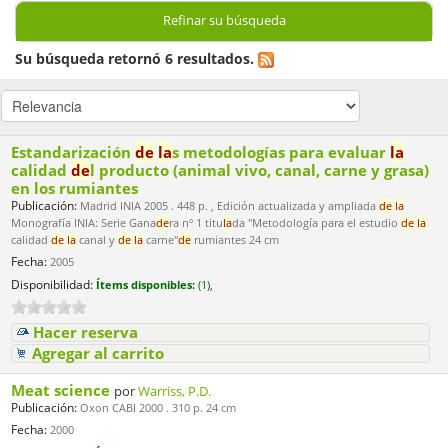
Refinar su búsqueda
Su búsqueda retornó 6 resultados.
Estandarización
de
la
s metodologías para evaluar
la
calidad
de
l producto (animal vivo, canal, carne y grasa)
en los rumiantes
Publicación:
Madrid INIA 2005 . 448 p. , Edición actualizada y ampliada
de
la
Monografía INIA: Serie Gana
de
ra nº 1 titu
la
da "Metodología para el estudio
de
la
calidad
de
la
canal y
de
la
carne"
de
rumiantes 24 cm
Fecha:
2005
Disponibilidad:
Ítems disponibles:
(1),
Hacer reserva
Agregar al carrito
Meat science
por
Warriss, P.D.
Publicación:
Oxon CABI 2000 . 310 p. 24 cm
Fecha:
2000