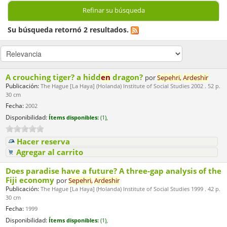
Refinar su búsqueda
Su búsqueda retornó 2 resultados.
A crouching tiger? a hidd
en
dragon?
por
Sepehri,
Ardeshir
Publicación:
The Hague [La Haya] (Holanda) Institute of Social Studies 2002 . 52 p.
30 cm
Fecha:
2002
Disponibilidad:
Ítems disponibles:
(1),
Hacer reserva
Agregar al carrito
Does paradise have a future? A three-gap analysis of the
Fiji economy
por
Sepehri,
Ardeshir
Publicación:
The Hague [La Haya] (Holanda) Institute of Social Studies 1999 . 42 p.
30 cm
Fecha:
1999
Disponibilidad:
Ítems disponibles:
(1),