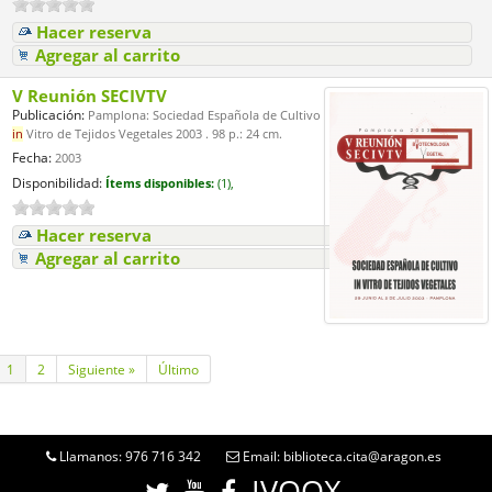
Hacer reserva
Agregar al carrito
V Reunión SECIVTV
Publicación:
Pamplona: Sociedad Española de Cultivo
in
Vitro de Tejidos Vegetales 2003 . 98 p.: 24 cm.
Fecha:
2003
Disponibilidad:
Ítems disponibles:
(1),
Hacer reserva
Agregar al carrito
1
2
Siguiente »
Último
Llamanos: 976 716 342
Email: biblioteca.cita@aragon.es
IVOOX