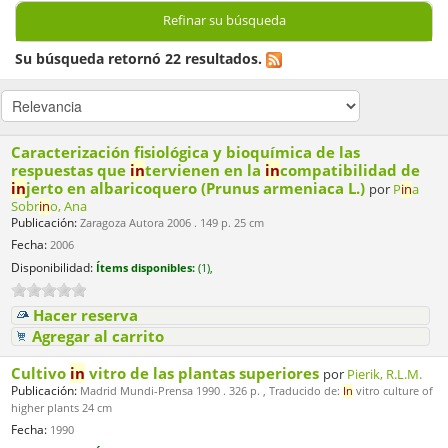
Refinar su búsqueda
Su búsqueda retornó 22 resultados.
Caracterización fisiológica y bioquímica de las
respuestas que
in
tervienen en la
in
compatibilidad de
in
jerto en albaricoquero (Prunus armeniaca L.)
por
P
in
a
Sobr
in
o, Ana
Publicación:
Zaragoza Autora 2006 . 149 p. 25 cm
Fecha:
2006
Disponibilidad:
Ítems disponibles:
(1),
Hacer reserva
Agregar al carrito
Cultivo
in
vitro de las plantas superiores
por
Pierik, R.L.M.
Publicación:
Madrid Mundi-Prensa 1990 . 326 p. , Traducido de:
In
vitro culture of
higher plants 24 cm
Fecha:
1990