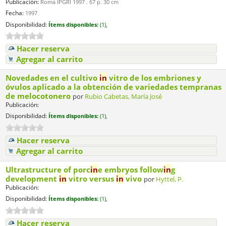
Publicación:
Roma IPGRI 1997 . 67 p. 30 cm
Fecha:
1997
Disponibilidad:
Ítems disponibles:
(1),
Hacer reserva
Agregar al carrito
Novedades en el cultivo
in
vitro de los embriones y
óvulos aplicado a la obtención de variedades tempranas
de melocotonero
por
Rubio Cabetas, María José
Publicación:
Disponibilidad:
Ítems disponibles:
(1),
Hacer reserva
Agregar al carrito
Ultrastructure of porc
in
e embryos follow
in
g
development
in
vitro versus
in
vivo
por
Hyttel, P.
Publicación:
Disponibilidad:
Ítems disponibles:
(1),
Hacer reserva