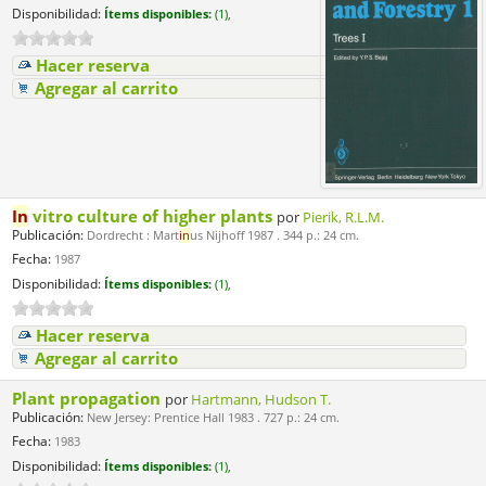
Disponibilidad:
Ítems disponibles:
(1),
Hacer reserva
Agregar al carrito
In
vitro culture of higher plants
por
Pierik, R.L.M.
Publicación:
Dordrecht : Mart
in
us Nijhoff 1987 . 344 p.: 24 cm.
Fecha:
1987
Disponibilidad:
Ítems disponibles:
(1),
Hacer reserva
Agregar al carrito
Plant propagation
por
Hartmann, Hudson T.
Publicación:
New Jersey: Prentice Hall 1983 . 727 p.: 24 cm.
Fecha:
1983
Disponibilidad:
Ítems disponibles:
(1),