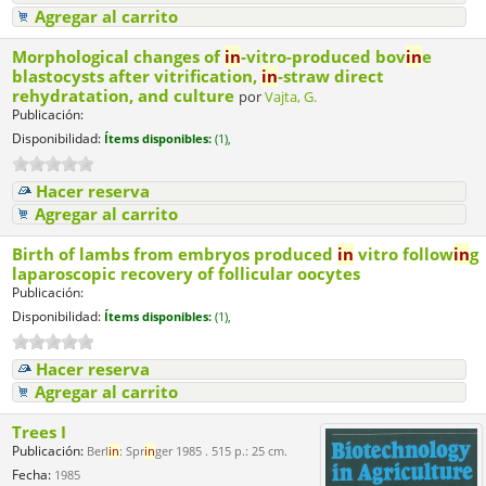
Agregar al carrito
Morphological changes of
in
-vitro-produced bov
in
e
blastocysts after vitrification,
in
-straw direct
rehydratation, and culture
por
Vajta, G.
Publicación:
Disponibilidad:
Ítems disponibles:
(1),
Hacer reserva
Agregar al carrito
Birth of lambs from embryos produced
in
vitro follow
in
g
laparoscopic recovery of follicular oocytes
Publicación:
Disponibilidad:
Ítems disponibles:
(1),
Hacer reserva
Agregar al carrito
Trees I
Publicación:
Berl
in
: Spr
in
ger 1985 . 515 p.: 25 cm.
Fecha:
1985