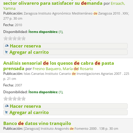
sector olivarero para satisfacer su
de
manda
por
Erraach,
Yamna
Publicación:
Zaragoza Instituto Agronómico Mediterráneo
de
Zaragoza 2010 . XXV,
277 p. 30 cm
Fecha:
2010
Disponibilidad:
Ítems disponibles:
(1),
Hacer reserva
Agregar al carrito
Análisis sensorial
de
los quesos
de
cabra
de
pasta
prensada
por
Fresno Baquero, María
de
l Rosario
Publicación:
Islas Canarias Instituto Canario
de
Investigaciones Agrarias 2007 . 225
p. 21 cm
Fecha:
2007
Disponibilidad:
Ítems disponibles:
(1),
Hacer reserva
Agregar al carrito
Banco
de
datos vino tranquilo
Publicación:
[Zaragoza] Instituto Aragonés
de
Fomento 2000 . 138 p. 30 cm