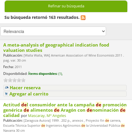
Refinar su búsqueda
Su búsqueda retornó 163 resultados.
A meta-analysis of geographical indication food
valuation studies
Publicación:
[Walla Walla, WA] American Association of Wine Economists 2011 .
pag. var. 30 cm
Fecha:
2011
Disponibilidad:
Ítems disponibles:
(1),
Hacer reserva
Agregar al carrito
Actitud
de
l consumidor ante la campaña
de
promoción
genérica
de
alimentos
de
Aragón con
de
nominación
de
calidad
por
Mascaray, Mª Angeles
Publicación:
[Zaragoza Autora] 1999 . 202 p., anexos , Proyecto fin
de
carrera,
Escuela Técnica Superior
de
Ingenieros Agrónomos
de
la Universidad Pública
de
Navarra 30 cm