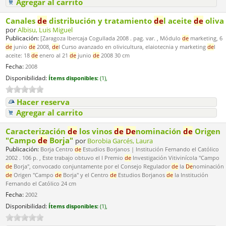
Agregar al carrito
Canales
de
distribución y tratamiento
de
l aceite
de
oliva
por
Albisu, Luis Miguel
Publicación:
[Zaragoza Ibercaja Cogullada 2008 . pag. var. , Módulo
de
marketing, 6
de
junio
de
2008,
de
l Curso avanzado en olivicultura, elaiotecnia y marketing
de
l
aceite: 18
de
enero al 21
de
junio
de
2008 30 cm
Fecha:
2008
Disponibilidad:
Ítems disponibles:
(1),
Hacer reserva
Agregar al carrito
Caracterización
de
los vinos
de
De
nominación
de
Origen
"Campo
de
Borja"
por
Borobia Garcés, Laura
Publicación:
Borja Centro
de
Estudios Borjanos | Institución Fernando el Católico
2002 . 106 p. , Este trabajo obtuvo el I Premio
de
Investigación Vitivinícola "Campo
de
Borja", convocado conjuntamente por el Consejo Regulador
de
la
De
nominación
de
Origen "Campo
de
Borja" y el Centro
de
Estudios Borjanos
de
la Institución
Fernando el Católico 24 cm
Fecha:
2002
Disponibilidad:
Ítems disponibles:
(1),