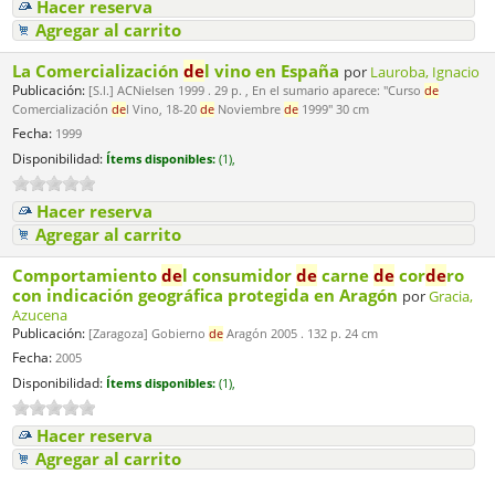
Hacer reserva
Agregar al carrito
La Comercialización
de
l vino en España
por
Lauroba, Ignacio
Publicación:
[S.l.] ACNielsen 1999 . 29 p. , En el sumario aparece: "Curso
de
Comercialización
de
l Vino, 18-20
de
Noviembre
de
1999" 30 cm
Fecha:
1999
Disponibilidad:
Ítems disponibles:
(1),
Hacer reserva
Agregar al carrito
Comportamiento
de
l consumidor
de
carne
de
cor
de
ro
con indicación geográfica protegida en Aragón
por
Gracia,
Azucena
Publicación:
[Zaragoza] Gobierno
de
Aragón 2005 . 132 p. 24 cm
Fecha:
2005
Disponibilidad:
Ítems disponibles:
(1),
Hacer reserva
Agregar al carrito