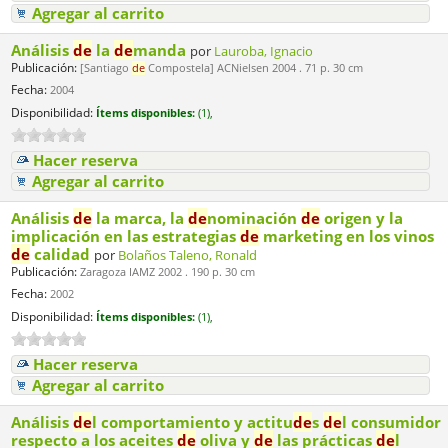
Agregar al carrito
Análisis
de
la
de
manda
por
Lauroba, Ignacio
Publicación:
[Santiago
de
Compostela] ACNielsen 2004 . 71 p. 30 cm
Fecha:
2004
Disponibilidad:
Ítems disponibles:
(1),
Hacer reserva
Agregar al carrito
Análisis
de
la marca, la
de
nominación
de
origen y la
implicación en las estrategias
de
marketing en los vinos
de
calidad
por
Bolaños Taleno, Ronald
Publicación:
Zaragoza IAMZ 2002 . 190 p. 30 cm
Fecha:
2002
Disponibilidad:
Ítems disponibles:
(1),
Hacer reserva
Agregar al carrito
Análisis
de
l comportamiento y actitu
de
s
de
l consumidor
respecto a los aceites
de
oliva y
de
las prácticas
de
l