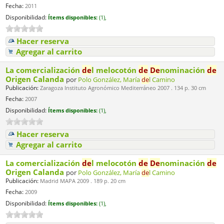
Fecha:
2011
Disponibilidad:
Ítems disponibles:
(1),
Hacer reserva
Agregar al carrito
La comercialización
de
l melocotón
de
De
nominación
de
Origen Calanda
por
Polo González, María
de
l Camino
Publicación:
Zaragoza Instituto Agronómico Mediterráneo 2007 . 134 p. 30 cm
Fecha:
2007
Disponibilidad:
Ítems disponibles:
(1),
Hacer reserva
Agregar al carrito
La comercialización
de
l melocotón
de
De
nominación
de
Origen Calanda
por
Polo González, María
de
l Camino
Publicación:
Madrid MAPA 2009 . 189 p. 20 cm
Fecha:
2009
Disponibilidad:
Ítems disponibles:
(1),