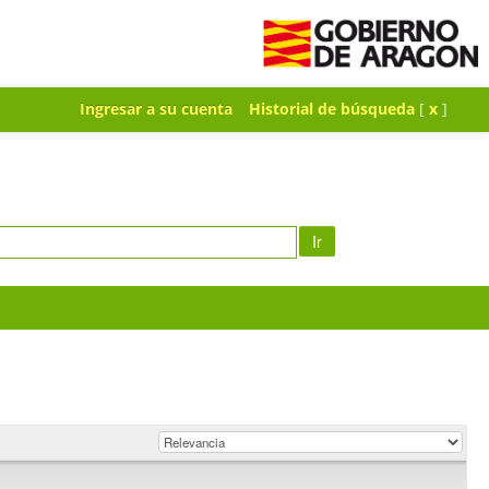
Ingresar a su cuenta
Historial de búsqueda
[
x
]
Ir