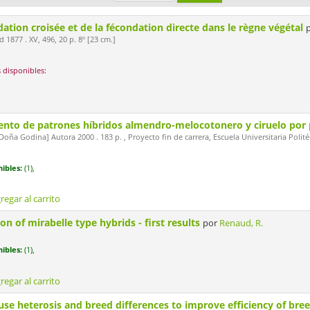
dation croisée et de la fécondation directe dans le règne végétal
 1877 . XV, 496, 20 p. 8º [23 cm.]
 disponibles:
iento de patrones híbridos almendro-melocotonero y ciruelo por
oña Godina] Autora 2000 . 183 p. , Proyecto fin de carrera, Escuela Universitaria Pol
ibles:
(1),
regar al carrito
on of mirabelle type hybrids - first results
por
Renaud, R.
ibles:
(1),
regar al carrito
se heterosis and breed differences to improve efficiency of bre