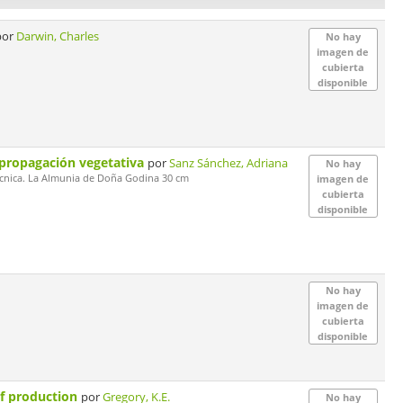
por
Darwin, Charles
No hay
imagen de
cubierta
disponible
 propagación vegetativa
por
Sanz Sánchez, Adriana
No hay
itécnica. La Almunia de Doña Godina 30 cm
imagen de
cubierta
disponible
No hay
imagen de
cubierta
disponible
ef production
por
Gregory, K.E.
No hay