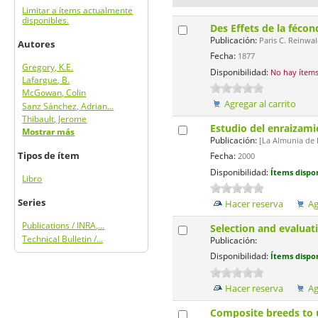
Limitar a ítems actualmente
disponibles.
Des Effets de la fécon
Publicación:
Paris C. Reinwald
Autores
Fecha:
1877
Gregory, K.E.
Disponibilidad:
No hay ítems
Lafargue, B.
McGowan, Colin
Agregar al carrito
Sanz Sánchez, Adrian...
Thibault, Jerome
Estudio del enraizam
Mostrar más
Publicación:
[La Almunia de D
Fecha:
Tipos de ítem
2000
Disponibilidad:
Ítems dispon
Libro
Series
Hacer reserva
Ag
Publications / INRA,...
Selection and evaluati
Technical Bulletin /...
Publicación:
Disponibilidad:
Ítems dispon
Hacer reserva
Ag
Composite breeds to u