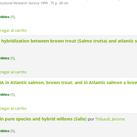
ultural Research Service 1999 . 75 p. 28 cm
ibles:
(1),
regar al carrito
l hybridization between brown trout (Salmo trutta) and atlantic
ibles:
(1),
regar al carrito
NA in Atlantic salmon, brown trout, and in Atlantic salmon x bro
ibles:
(1),
regar al carrito
 pure species and hybrid willows (Salix)
por
Thibault, Jerome
ibles:
(1),