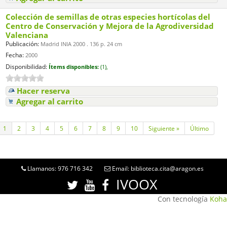
Colección de semillas de otras especies hortícolas del
Centro de Conservación y Mejora de la Agrodiversidad
Valenciana
Publicación:
Madrid INIA 2000 . 136 p. 24 cm
Fecha:
2000
Disponibilidad:
Ítems disponibles:
(1),
Hacer reserva
Agregar al carrito
1
2
3
4
5
6
7
8
9
10
Siguiente »
Último
Llamanos: 976 716 342
Email: biblioteca.cita@aragon.es
IVOOX
Con tecnología
Koha