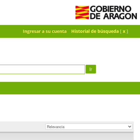
Ingresar a su cuenta
Historial de búsqueda
[
x
]
Ir