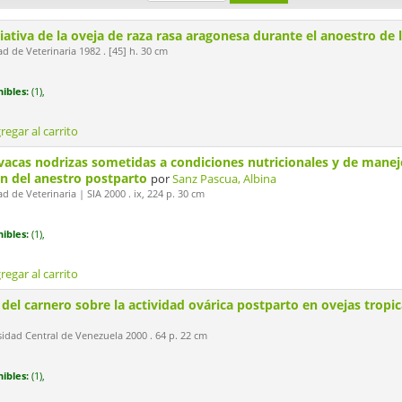
liativa de la oveja de raza rasa aragonesa durante el anoestro de
d de Veterinaria 1982 . [45] h. 30 cm
ibles:
(1),
regar al carrito
 vacas nodrizas sometidas a condiciones nutricionales y de manejo
ón del anestro postparto
por
Sanz Pascua, Albina
 de Veterinaria | SIA 2000 . ix, 224 p. 30 cm
ibles:
(1),
regar al carrito
 del carnero sobre la actividad ovárica postparto en ovejas tropi
dad Central de Venezuela 2000 . 64 p. 22 cm
ibles:
(1),