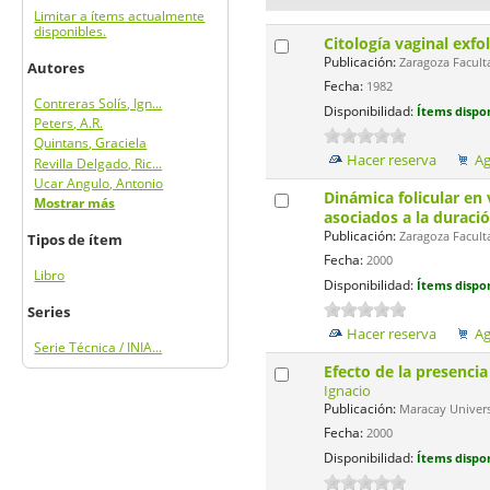
Limitar a ítems actualmente
disponibles.
Citología vaginal exfo
Publicación:
Zaragoza Faculta
Autores
Fecha:
1982
Contreras Solís, Ign...
Disponibilidad:
Ítems dispon
Peters, A.R.
Quintans, Graciela
Hacer reserva
Ag
Revilla Delgado, Ric...
Ucar Angulo, Antonio
Dinámica folicular en
Mostrar más
asociados a la duraci
Publicación:
Zaragoza Facultad
Tipos de ítem
Fecha:
2000
Libro
Disponibilidad:
Ítems dispon
Series
Hacer reserva
Ag
Serie Técnica / INIA...
Efecto de la presencia
Ignacio
Publicación:
Maracay Universi
Fecha:
2000
Disponibilidad:
Ítems dispon