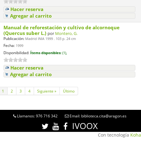
Hacer reserva
Agregar al carrito
Manual de reforestación y cultivo de alcornoque
(Quercus suber L.)
por
Montero, G.
Publicación:
Madrid INIA 1999 . 103 p. 24 cm
Fecha:
1999
Disponibilidad:
Ítems disponibles:
(1),
Hacer reserva
Agregar al carrito
1
2
3
4
Siguiente »
Último
Llamanos: 976 716 342
Email: biblioteca.cita@aragon.es
IVOOX
Con tecnología
Koha