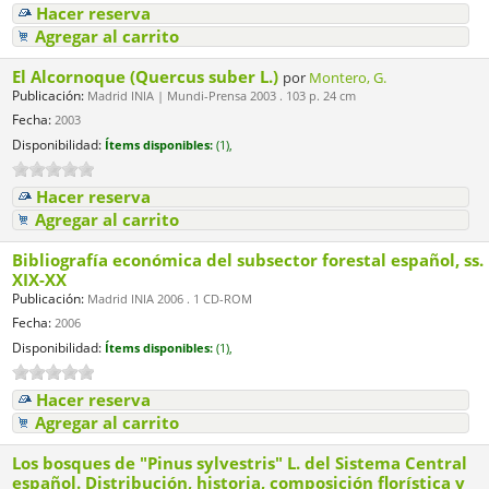
Hacer reserva
Agregar al carrito
El Alcornoque (Quercus suber L.)
por
Montero, G.
Publicación:
Madrid INIA | Mundi-Prensa 2003 . 103 p. 24 cm
Fecha:
2003
Disponibilidad:
Ítems disponibles:
(1),
Hacer reserva
Agregar al carrito
Bibliografía económica del subsector forestal español, ss.
XIX-XX
Publicación:
Madrid INIA 2006 . 1 CD-ROM
Fecha:
2006
Disponibilidad:
Ítems disponibles:
(1),
Hacer reserva
Agregar al carrito
Los bosques de "Pinus sylvestris" L. del Sistema Central
español. Distribución, historia, composición florística y