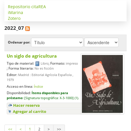
Repositorio citaREA
iMarina
Zotero
2022_07
Ordenar por:
Un siglo de agricultura
Tipo de material:
; Formato:
Libro
impreso
; Forma literaria:
No es ficción
Editor:
Madrid : Editorial Agrícola Española ,
1979
Acceso en línea:
Índice
Disponibilidad:
Ítems disponibles para
préstamo:
[
Signatura topográfica:
X-3-1000] (1).
Hacer reserva
Agregar al carrito
<<
<
1
2
>
>>