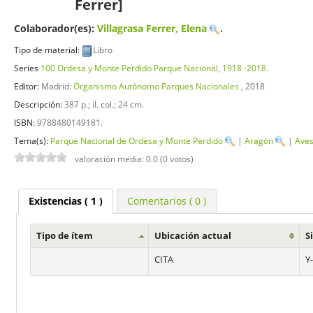
Ferrer]
Colaborador(es):
Villagrasa Ferrer, Elena
.
Tipo de material:
Libro
Series
100 Ordesa y Monte Perdido Parque Nacional, 1918 -2018
.
Editor:
Madrid:
Organismo Autónomo Parques Nacionales
, 2018
Descripción:
387 p.; il. col.; 24 cm
.
ISBN:
9788480149181.
Tema(s):
Parque Nacional de Ordesa y Monte Perdido
|
Aragón
|
Ave
valoración media: 0.0 (0 votos)
Existencias
( 1 )
Comentarios ( 0 )
Tipo de ítem
Ubicación actual
S
CITA
Y