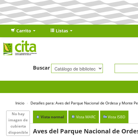
Carrito
Listas
Buscar
Inicio
›
Detalles para:
Aves del Parque Nacional de Ordesa y Monte Pe
No hay
Vista normal
Vista MARC
Vista ISBD
imagen de
cubierta
Aves del Parque Nacional de Ord
disponible