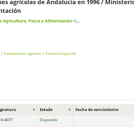
es agrícolas de Andalucía en 1996
/ Ministeri
ntación
 Agricultura, Pesca y Alimentación
.
|
Explotaciones agrarias
|
Economia agricola
ignatura
Estado
Fecha de vencimiento
-6-4077
Disponible