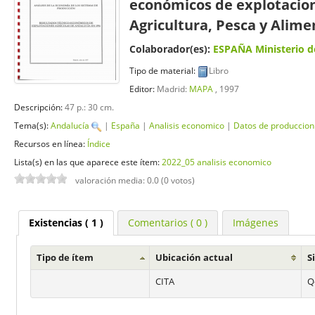
económicos de explotacion
Agricultura, Pesca y Alime
Colaborador(es):
ESPAÑA Ministerio de
Tipo de material:
Libro
Editor:
Madrid:
MAPA
, 1997
Descripción:
47 p.: 30 cm
.
Tema(s):
Andalucía
|
España
|
Analisis economico
|
Datos de produccion
Recursos en línea:
Índice
Lista(s) en las que aparece este ítem:
2022_05 analisis economico
valoración media: 0.0 (0 votos)
Existencias
( 1 )
Comentarios ( 0 )
Imágenes
Tipo de ítem
Ubicación actual
S
CITA
Q