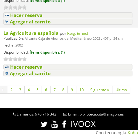
Disponibilidad:
Ítems disponibles:
(1),
Hacer reserva
Agregar al carrito
La Agricultura española
por
Reig, Ernest
Publicación:
Alicante Caja de Ahorros del Mediterráneo 2002 . 407 p. 24 cm
Fecha:
2002
Disponibilidad:
Ítems disponibles:
(1),
Hacer reserva
Agregar al carrito
1
2
3
4
5
6
7
8
9
10
Siguiente »
Último
Llamanos: 976 716 342
Email: biblioteca.cita@aragon.es
IVOOX
Con tecnología
Koha